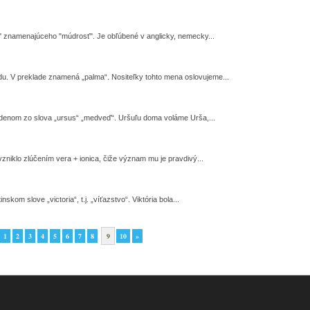
a" znamenajúceho "múdrosť". Je obľúbené v anglicky, nemecky...
. V preklade znamená „palma“. Nositeľky tohto mena oslovujeme...
denom zo slova „ursus“ „medveď“. Uršuľu doma voláme Urša,...
vzniklo zlúčením vera + ionica, čiže význam mu je pravdivý...
kom slove „victoria“, t.j. „víťazstvo“. Viktória bola...
1
2
3
4
5
6
7
8
9
10
»