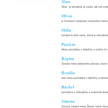
Nina
Nina - je pôvabná, je ruské, ale má zr
Olívia
je ženským variantom mužského mena Olive
Otília
ženské krstné meno, ktoré je odvodené
Patrícia
Meno pochádza z latinčiny a možno ho p
Regína
ženské meno latinského pôvodu, ktoré m
Rozália
toto meno pochádza z latinčiny a doslov
Ráchel
pochádza z hebrejčiny a znamená doslova
Simona
ženský variant mena Šimon, ktoré má pô