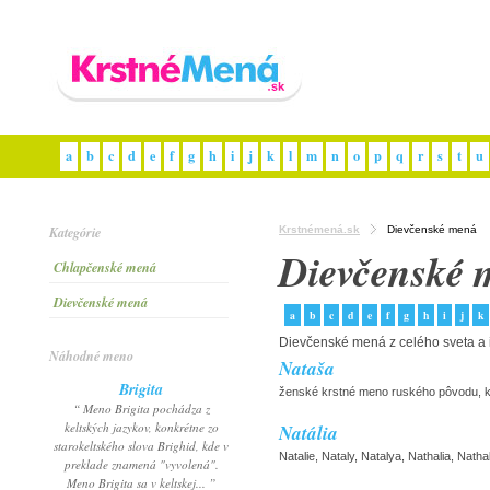
a
b
c
d
e
f
g
h
i
j
k
l
m
n
o
p
q
r
s
t
u
Kategórie
Krstnémená.sk
Dievčenské mená
Dievčenské 
Chlapčenské mená
Dievčenské mená
a
b
c
d
e
f
g
h
i
j
k
Dievčenské mená z celého sveta a
Náhodné meno
Nataša
Brigita
ženské krstné meno ruského pôvodu, kt
“ Meno Brigita pochádza z
keltských jazykov, konkrétne zo
Natália
starokeltského slova Brighid, kde v
Natalie, Nataly, Natalya, Nathalia, Nath
preklade znamená "vyvolená".
Meno Brigita sa v keltskej... ”