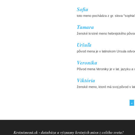
Sofia
toto meno pochádza z gr. slova "sophi
Tamara
ženské krstné meno hebrejského pôvodu
Uršuľa
pôvod mena je v latinskom Ursula odvo
Veronika
Pôvod mena Veroniky je v lat. jazyku a 
Viktória
ženské meno, ktoré má svoj pôvod v latins
«
Krstnémená.sk - databáza a významy krstných mien z celého sveta!