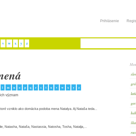
Prihlásenie
Regis
v
w
x
y
z
Men
mená
slo
gré
l
m
n
o
p
q
r
s
t
u
v
w
x
y
z
lat
 ich význam
ger
oré vzniklo ako domácka podoba mena Natalya. Aj Nataša teda...
heb
ška
alie, Natasha, Nataša, Nastassia, Natosha, Tosha, Natalja,...
rus