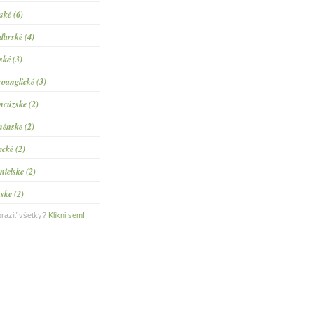
tské (6)
arské (4)
ské (3)
roanglické (3)
ncúzske (2)
énske (2)
ecké (2)
nielske (2)
ske (2)
raziť všetky?
Klikni sem!