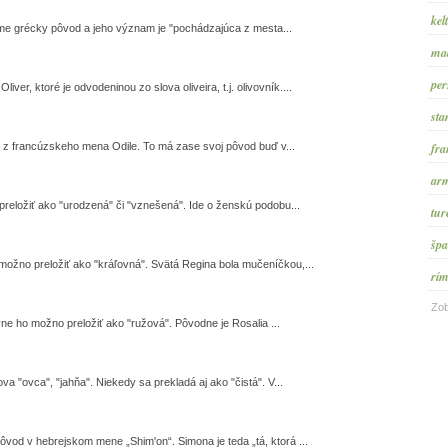
kel
ejme grécky pôvod a jeho význam je "pochádzajúca z mesta...
maď
per
r, ktoré je odvodeninou zo slova oliveira, t.j. olivovník....
sta
fra
 z francúzskeho mena Odile. To má zase svoj pôvod buď v...
arm
reložiť ako "urodzená" či "vznešená". Ide o ženskú podobu...
tur
špa
ožno preložiť ako "kráľovná". Svätá Regina bola mučeníčkou,...
rím
Zob
ne ho možno preložiť ako "ružová". Pôvodne je Rosalia ...
 "ovca", "jahňa". Niekedy sa prekladá aj ako "čistá". V...
vod v hebrejskom mene „Shim'on“. Simona je teda „tá, ktorá ...