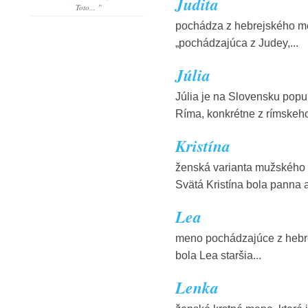
Judita
Toto... ”
pochádza z hebrejského men
„pochádzajúca z Judey,...
Júlia
Júlia je na Slovensku pop
Ríma, konkrétne z rímskeho
Kristína
ženská varianta mužského 
Svätá Kristína bola panna a
Lea
meno pochádzajúce z hebrej
bola Lea staršia...
Lenka