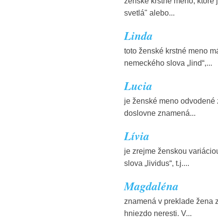
ženské krstné meno, ktoré
svetlá" alebo...
Linda
toto ženské krstné meno m
nemeckého slova „lind“,...
Lucia
je ženské meno odvodené z l
doslovne znamená...
Lívia
je zrejme ženskou variácio
slova „lividus“, t.j....
Magdaléna
znamená v preklade žena z 
hniezdo neresti. V...