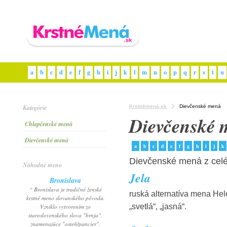
a
b
c
d
e
f
g
h
i
j
k
l
m
n
o
p
q
r
s
t
u
Kategórie
Krstnémená.sk
Dievčenské mená
Dievčenské 
Chlapčenské mená
Dievčenské mená
a
b
c
d
e
f
g
h
i
j
k
Dievčenské mená z celé
Náhodné meno
Jela
Bronislava
“ Bronislava je tradičné ženské
ruská alternatíva mena He
krstné meno slovanského pôvodu.
„svetlá“, „jasná“.
Vzniklo vytvorením zo
staroslovenského slova "brnja",
znamenajúce "osteň/pancier".