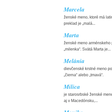
Marcela
ženské meno, ktoré má lati
preklad je „malá...
Marta
ženské meno arménskeho p
„milenka“. Svätá Marta je...
Melánia
dievčenské krstné meno po
„čierna“ alebo „tmavá“.
Milica
je starosrbské ženské meno
aj v Macedónsku,...