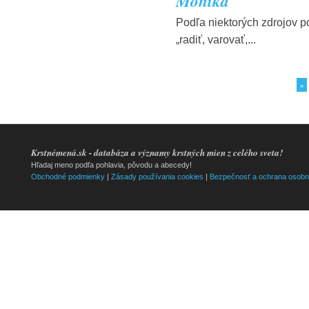
Monika
Podľa niektorých zdrojov p
„radiť, varovať,...
«
Krstnémená.sk - databáza a významy krstných mien z celého sveta!
Hľadaj meno podľa pohlavia, pôvodu a abecedy!
Obchodné podmienky
|
Zásady používania cookies
|
Bezpečnosť a ochrana osobn