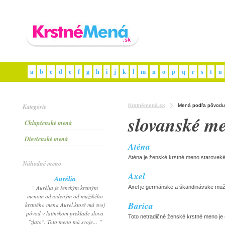
a
b
c
d
e
f
g
h
i
j
k
l
m
n
o
p
q
r
s
t
u
Kategórie
Krstnémená.sk
Mená podľa pôvodu
slovanské m
Chlapčenské mená
Dievčenské mená
Aténa
Aténa je ženské krstné meno starovek
Náhodné meno
Axel
Aurélia
“ Aurélia je ženským krstným
Axel je germánske a škandinávske muž
menom odvodeným od mužského
Barica
krstného mena Aurel,ktoré má svoj
pôvod v latinskom preklade slova
Toto netradičné ženské krstné meno je
"zlato". Toto meno má svoje... ”