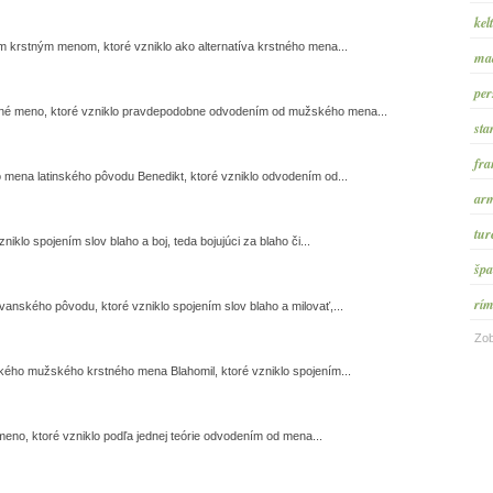
kel
krstným menom, ktoré vzniklo ako alternatíva krstného mena...
maď
per
né meno, ktoré vzniklo pravdepodobne odvodením od mužského mena...
sta
fra
 mena latinského pôvodu Benedikt, ktoré vzniklo odvodením od...
arm
tur
klo spojením slov blaho a boj, teda bojujúci za blaho či...
špa
rím
nského pôvodu, ktoré vzniklo spojením slov blaho a milovať,...
Zob
kého mužského krstného mena Blahomil, ktoré vzniklo spojením...
eno, ktoré vzniklo podľa jednej teórie odvodením od mena...