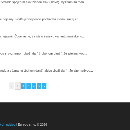
vzniklo spojením slov blahoa slav (sláviť). Význam sa teda...
nejasný. Podľa jednej teórie pochádza meno Blažej zo...
nejasný. Čo je jasné, že ide o ženskú variantu mužského...
 s významom „boží dar“ či „bohom daný“. Je alternatívou...
odu a významu „bohom daná“ alebo „boží dar“ . Je alternatívou...
«
1
2
3
4
5
»
ých údajov
| Eureco s.r.o. © 2026