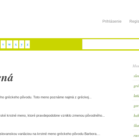
Prihlásenie
Regis
v
w
x
y
z
Men
ená
slo
gré
lat
ého gréckeho pôvodu. Toto meno poznáme najmä z gréckej...
ger
heb
ské krstné meno, ktoré pravdepodobne vzniklo zmenou pôvodného...
ška
 slovanskou variáciou na krstné meno gréckeho pôvodu Barbora....
rus