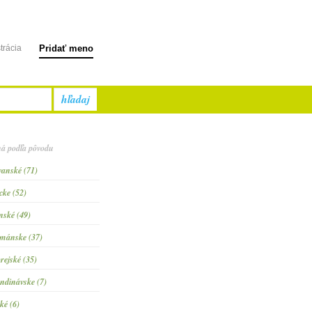
trácia
Pridať meno
hľadaj
á podľa pôvodu
vanské (71)
cke (52)
inské (49)
mánske (37)
rejské (35)
ndinávske (7)
ké (6)