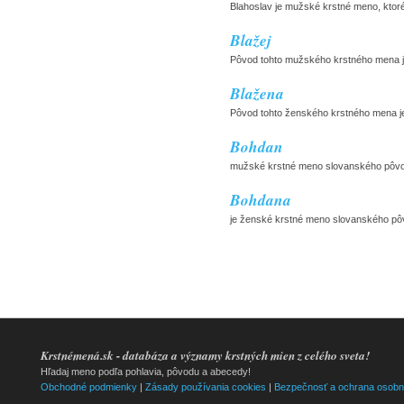
Blahoslav je mužské krstné meno, ktoré 
Blažej
Pôvod tohto mužského krstného mena je 
Blažena
Pôvod tohto ženského krstného mena je 
Bohdan
mužské krstné meno slovanského pôvodu
Bohdana
je ženské krstné meno slovanského pôv
Krstnémená.sk - databáza a významy krstných mien z celého sveta!
Hľadaj meno podľa pohlavia, pôvodu a abecedy!
Obchodné podmienky
|
Zásady používania cookies
|
Bezpečnosť a ochrana osobn