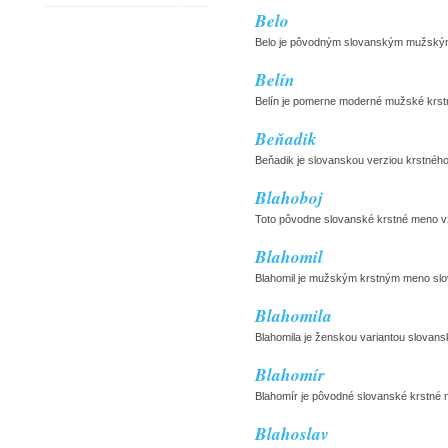
Belo
Belo je pôvodným slovanským mužským 
Belín
Belín je pomerne moderné mužské krst
Beňadik
Beňadik je slovanskou verziou krstného
Blahoboj
Toto pôvodne slovanské krstné meno vzni
Blahomil
Blahomil je mužským krstným meno slova
Blahomila
Blahomila je ženskou variantou slovans
Blahomír
Blahomír je pôvodné slovanské krstné m
Blahoslav