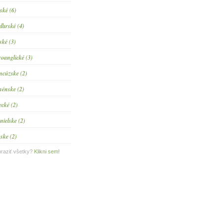
tské (6)
arské (4)
ské (3)
roanglické (3)
ncúzske (2)
énske (2)
ecké (2)
nielske (2)
ske (2)
raziť všetky?
Klikni sem!