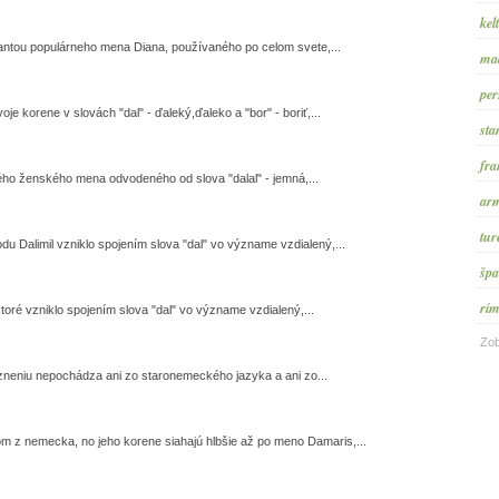
kel
antou populárneho mena Diana, používaného po celom svete,...
maď
per
e korene v slovách "dal" - ďaleký,ďaleko a "bor" - boriť,...
sta
fra
kého ženského mena odvodeného od slova "dalal" - jemná,...
arm
tur
 Dalimil vzniklo spojením slova "dal" vo význame vzdialený,...
špa
rím
oré vzniklo spojením slova "dal" vo význame vzdialený,...
Zob
neniu nepochádza ani zo staronemeckého jazyka a ani zo...
 z nemecka, no jeho korene siahajú hlbšie až po meno Damaris,...