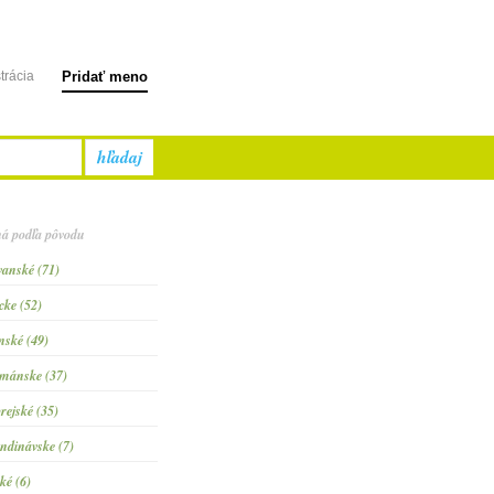
trácia
Pridať meno
hľadaj
á podľa pôvodu
vanské (71)
cke (52)
inské (49)
mánske (37)
rejské (35)
ndinávske (7)
ké (6)