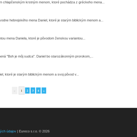
ým chlapčenským krstným menom, ktoré pochádza z gréckeho mena...
dne hebrejského mena Daniel, ktoré je starým biblickým menom a...
tou mena Daniela, ktoré je pôvodom ženskou variantou...
ná "Boh je môj sudca". Daniel bo starozákonným prorokom,...
el, ktoré je starým biblickým menom a svoj pôvod v...
«
1
2
3
4
»
ých údajov
| Eureco s.r.o. © 2026