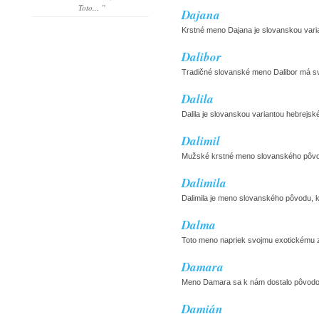
Toto... ”
Dajana
Krstné meno Dajana je slovanskou vari
Dalibor
Tradičné slovanské meno Dalibor má svoj
Dalila
Dalila je slovanskou variantou hebrejs
Dalimil
Mužské krstné meno slovanského pôvodu
Dalimila
Dalimila je meno slovanského pôvodu, kt
Dalma
Toto meno napriek svojmu exotickému z
Damara
Meno Damara sa k nám dostalo pôvodom
Damián