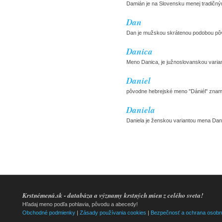
Damián je na Slovensku menej tradičn
Dan
Dan je mužskou skrátenou podobou pôvo
Danica
Meno Danica, je južnoslovanskou varian
Daniel
pôvodne hebrejské meno "Dániél" zname
Daniela
Daniela je ženskou variantou mena Dani
Krstnémená.sk - databáza a významy krstných mien z celého sveta!
Hľadaj meno podľa pohlavia, pôvodu a abecedy!
Obchodné podmienky
|
Zásady používania cookies
|
Bezpečnosť a ochrana osobn