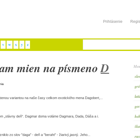
Prihlásenie
Regis
v
w
x
y
z
nam mien na písmeno
D
Men
slo
nia
gré
lat
tenou variantou na naše časy celkom exotického mena Dagobert,...
ger
heb
 „slávny deň“. Dagmar doma voláme Dagmara, Dada, Dáša a i.
ška
lo zo slov "daga" - deň a "beraht" - žiarivý,jasný. Jeho...
rus