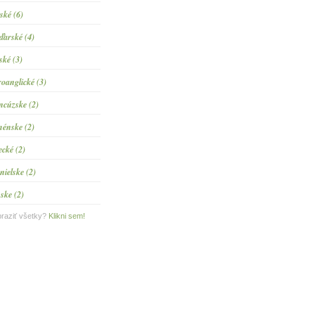
tské (6)
arské (4)
ské (3)
roanglické (3)
ncúzske (2)
énske (2)
ecké (2)
nielske (2)
ske (2)
raziť všetky?
Klikni sem!