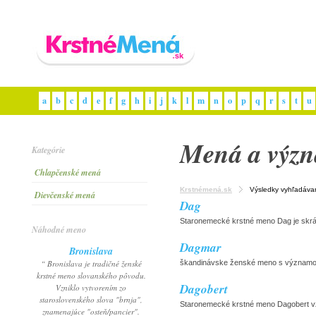
a
b
c
d
e
f
g
h
i
j
k
l
m
n
o
p
q
r
s
t
u
Mená a výz
Kategórie
Chlapčenské mená
Krstnémená.sk
Výsledky vyhľadáva
Dievčenské mená
Dag
Staronemecké krstné meno Dag je skrá
Náhodné meno
Dagmar
Bronislava
“ Bronislava je tradičné ženské
škandinávske ženské meno s významom
krstné meno slovanského pôvodu.
Dagobert
Vzniklo vytvorením zo
staroslovenského slova "brnja",
Staronemecké krstné meno Dagobert vznik
znamenajúce "osteň/pancier".