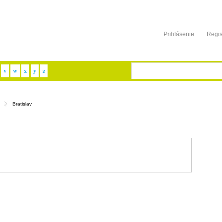
Prihlásenie
Regis
v
w
x
y
z
Bratislav