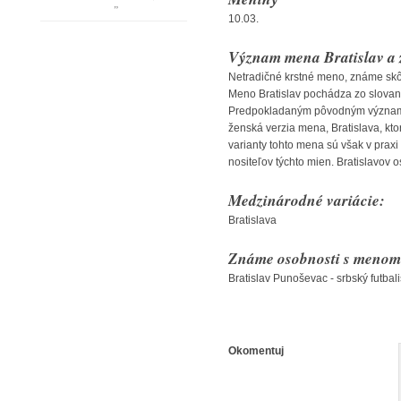
”
10.03.
Význam mena Bratislav a 
Netradičné krstné meno, známe sk
Meno Bratislav pochádza zo slovansk
Predpokladaným pôvodným významom
ženská verzia mena, Bratislava, kt
varianty tohto mena sú však v praxi
nositeľov týchto mien. Bratislavov 
Medzinárodné variácie:
Bratislava
Známe osobnosti s menom 
Bratislav Punoševac - srbský futbal
Okomentuj