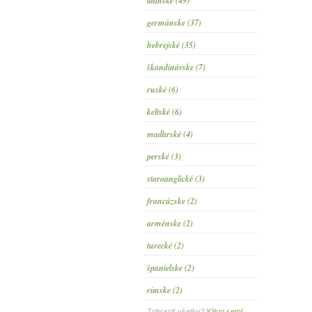
latinské (49)
germánske (37)
hebrejské (35)
škandinávske (7)
ruské (6)
keltské (6)
maďarské (4)
perské (3)
staroanglické (3)
francúzske (2)
arménske (2)
turecké (2)
španielske (2)
rímske (2)
Zobraziť všetky?
Klikni sem!