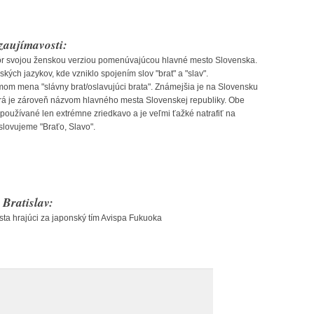
zaujímavosti:
ôr svojou ženskou verziou pomenúvajúcou hlavné mesto Slovenska.
ých jazykov, kde vzniklo spojením slov "brat" a "slav".
 mena "slávny brat/oslavujúci brata". Známejšia je na Slovensku
orá je zároveň názvom hlavného mesta Slovenskej republiky. Obe
 používané len extrémne zriedkavo a je veľmi ťažké natrafiť na
oslovujeme "Braťo, Slavo".
Bratislav:
ista hrajúci za japonský tím Avispa Fukuoka