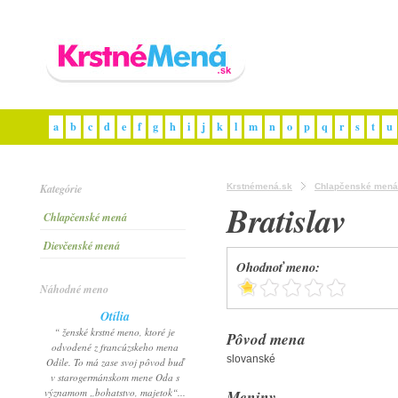
a
b
c
d
e
f
g
h
i
j
k
l
m
n
o
p
q
r
s
t
u
Kategórie
Krstnémená.sk
Chlapčenské mená
Bratislav
Chlapčenské mená
Dievčenské mená
Ohodnoť meno:
Náhodné meno
Otília
“ ženské krstné meno, ktoré je
Pôvod mena
odvodené z francúzskeho mena
slovanské
Odile. To má zase svoj pôvod buď
v starogermánskom mene Oda s
významom „bohatstvo, majetok“...
Meniny