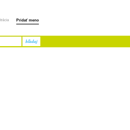
trácia
Pridať meno
hľadaj