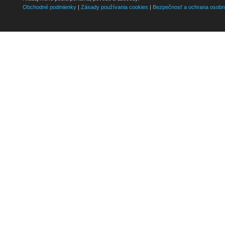
Obchodné podmienky
|
Zásady používania cookies
|
Bezpečnosť a ochrana osobn