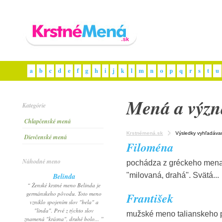
a
b
c
d
e
f
g
h
i
j
k
l
m
n
o
p
q
r
s
t
u
Mená a výz
Kategórie
Chlapčenské mená
Krstnémená.sk
Výsledky vyhľadáva
Dievčenské mená
Filoména
Náhodné meno
pochádza z gréckeho mena 
"milovaná, drahá". Svätá...
Belinda
“ Ženské krstné meno Belinda je
germánskeho pôvodu. Toto meno
František
vzniklo spojením slov "bela" a
"linda". Prvé z týchto slov
mužské meno talianskeho p
znamená "krásna", druhé bolo... ”