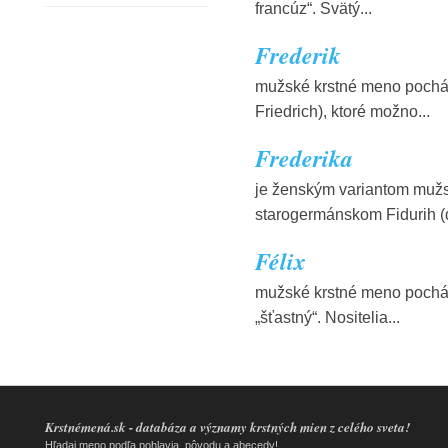
francúz“. Svätý...
Frederik
mužské krstné meno pochád
Friedrich), ktoré možno...
Frederika
je ženským variantom muž
starogermánskom Fidurih (d
Félix
mužské krstné meno pochádz
„šťastný“. Nositelia...
Krstnémená.sk - databáza a významy krstných mien z celého sveta!
Hľadaj meno podľa pohlavia, pôvodu a abecedy!