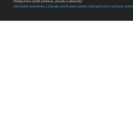
Hľadaj meno podľa pohlavia, pôvodu a abecedy!
Obchodné podmienky
|
Zásady používania cookies
|
Bezpečnosť a ochrana osobn