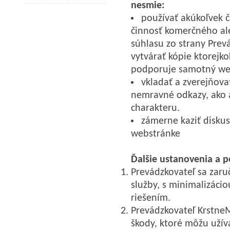
nesmie:
používať akúkoľvek 
činnosť komerčného a
súhlasu zo strany Prev
vytvárať kópie ktorejko
podporuje samotný we
vkladať a zverejňova
nemravné odkazy, ako 
charakteru.
zámerne kaziť diskus
webstránke
Ďalšie ustanovenia a p
Prevádzkovateľ sa zaru
služby, s minimalizáci
riešením.
Prevádzkovateľ Krstne
škody, ktoré môžu užív