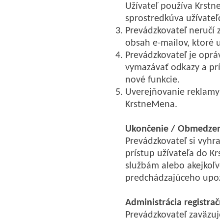
Užívateľ používa Krst
sprostredkúva užívateľ
Prevádzkovateľ neručí z
obsah e-mailov, ktoré 
Prevádzkovateľ je opr
vymazávať odkazy a prí
nové funkcie.
Uverejňovanie reklamy 
KrstneMena.
Ukončenie / Obmedzen
Prevádzkovateľ si vyhr
prístup užívateľa do 
službám alebo akejkoľve
predchádzajúceho upo
Administrácia registra
Prevádzkovateľ zaväzuj