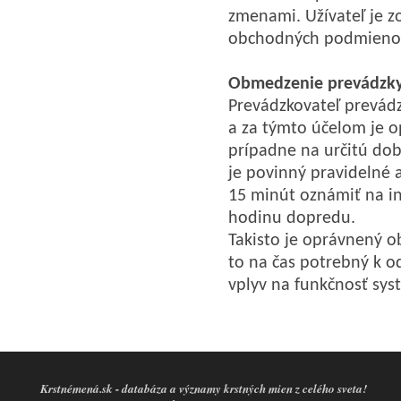
zmenami. Užívateľ je 
obchodných podmienok
Obmedzenie prevádzky
Prevádzkovateľ prevád
a za týmto účelom je 
prípadne na určitú dob
je povinný pravidelné 
15 minút oznámiť na i
hodinu dopredu.
Takisto je oprávnený o
to na čas potrebný k o
vplyv na funkčnosť sy
Krstnémená.sk - databáza a významy krstných mien z celého sveta!