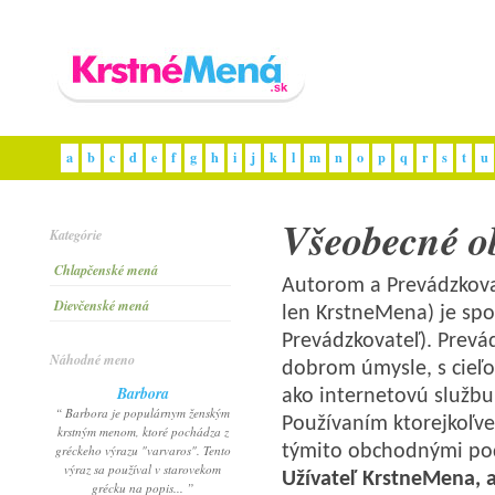
a
b
c
d
e
f
g
h
i
j
k
l
m
n
o
p
q
r
s
t
u
Všeobecné o
Kategórie
Chlapčenské mená
Autorom a Prevádzkov
Dievčenské mená
len KrstneMena) je spol
Prevádzkovateľ). Prevád
Náhodné meno
dobrom úmysle, s cieľo
Barbora
ako internetovú službu
“ Barbora je populárnym ženským
Používaním ktorejkoľve
krstným menom, ktoré pochádza z
týmito obchodnými pod
gréckeho výrazu "varvaros". Tento
výraz sa používal v starovekom
Užívateľ KrstneMena, a
grécku na popis... ”