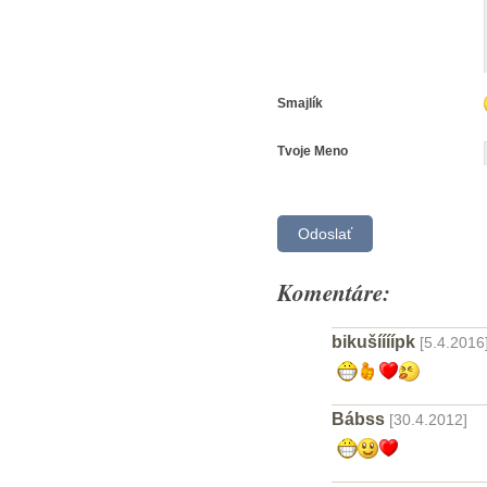
Smajlík
Tvoje Meno
Komentáre:
bikušíííípk
[5.4.2016
Bábss
[30.4.2012]