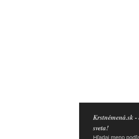
Krstnémená.sk - 
sveta!
Hľadaj meno podľa