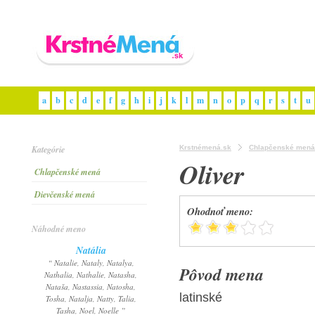
a
b
c
d
e
f
g
h
i
j
k
l
m
n
o
p
q
r
s
t
u
Kategórie
Krstnémená.sk
Chlapčenské mená
Oliver
Chlapčenské mená
Dievčenské mená
Ohodnoť meno:
Náhodné meno
Natália
“ Natalie, Nataly, Natalya,
Pôvod mena
Nathalia, Nathalie, Natasha,
Nataša, Nastassia, Natosha,
latinské
Tosha, Natalja, Natty, Talia,
Tasha, Noel, Noelle ”