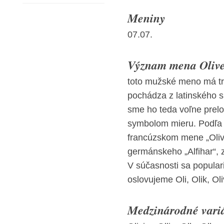
Meniny
07.07.
Význam mena Oliver
toto mužské meno má tr
pochádza z latinského sl
sme ho teda voľne prelož
symbolom mieru. Podľa 
francúzskom mene „Olivi
germánskeho „Alfihar“, 
V súčasnosti sa popular
oslovujeme Oli, Olik, Ol
Medzinárodné vari