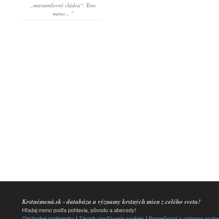
„mierumilovný vládca“. Toto
meno... ”
Krstnémená.sk - databáza a významy krstných mien z celého sveta!
Hľadaj meno podľa pohlavia, pôvodu a abecedy!
Obchodné podmienky
|
Zásady používania cookies
|
Bezpečnosť a ochrana osobn