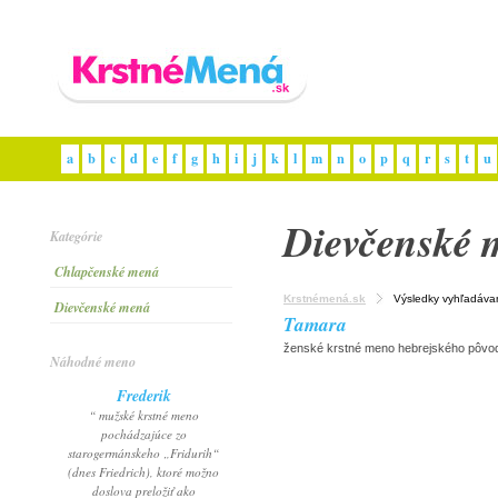
a
b
c
d
e
f
g
h
i
j
k
l
m
n
o
p
q
r
s
t
u
Dievčenské 
Kategórie
Chlapčenské mená
Krstnémená.sk
Výsledky vyhľadáva
Dievčenské mená
Tamara
ženské krstné meno hebrejského pôvodu
Náhodné meno
Frederik
“ mužské krstné meno
pochádzajúce zo
starogermánskeho „Fridurih“
(dnes Friedrich), ktoré možno
doslova preložiť ako