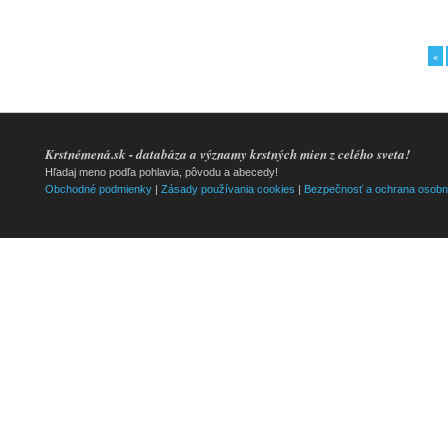
«
Krstnémená.sk - databáza a významy krstných mien z celého sveta!
Hľadaj meno podľa pohlavia, pôvodu a abecedy!
Obchodné podmienky
|
Zásady používania cookies
|
Bezpečnosť a ochrana osobn