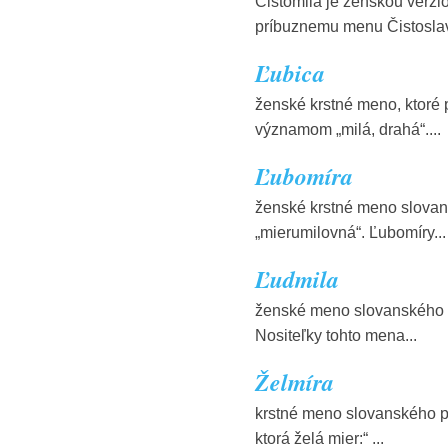
Čistomila je ženskou verz
príbuznemu menu Čistoslav
Ľubica
ženské krstné meno, ktoré
významom „milá, drahá“....
Ľubomíra
ženské krstné meno slovans
„mierumilovná“. Ľubomíry...
Ľudmila
ženské meno slovanského 
Nositeľky tohto mena...
Želmíra
krstné meno slovanského pôv
ktorá želá mier:“ ...