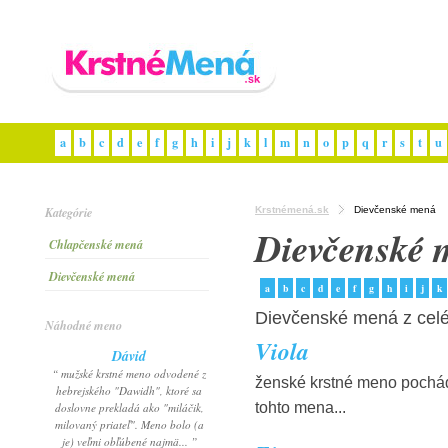
a
b
c
d
e
f
g
h
i
j
k
l
m
n
o
p
q
r
s
t
u
Kategórie
Krstnémená.sk
Dievčenské mená
Dievčenské 
Chlapčenské mená
Dievčenské mená
a
b
c
d
e
f
g
h
i
j
k
Dievčenské mená z celé
Náhodné meno
Viola
Dávid
“ mužské krstné meno odvodené z
ženské krstné meno pochádzaj
hebrejského "Dawidh", ktoré sa
tohto mena...
doslovne prekladá ako "miláčik,
milovaný priateľ". Meno bolo (a
je) veľmi obľúbené najmä... ”