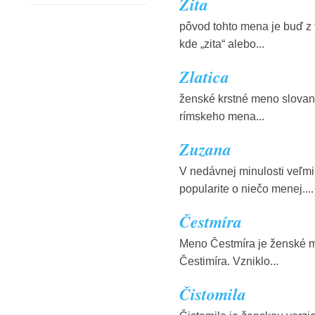
Zita
pôvod tohto mena je buď z 
kde „zita“ alebo...
Zlatica
ženské krstné meno slovan
rímskeho mena...
Zuzana
V nedávnej minulosti veľmi
popularite o niečo menej....
Čestmíra
Meno Čestmíra je ženské m
Čestimíra. Vzniklo...
Čistomila