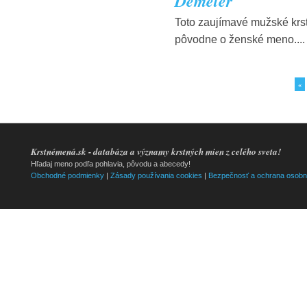
Demeter
Toto zaujímavé mužské krs
pôvodne o ženské meno....
«
Krstnémená.sk - databáza a významy krstných mien z celého sveta!
Hľadaj meno podľa pohlavia, pôvodu a abecedy!
Obchodné podmienky
|
Zásady používania cookies
|
Bezpečnosť a ochrana osobn