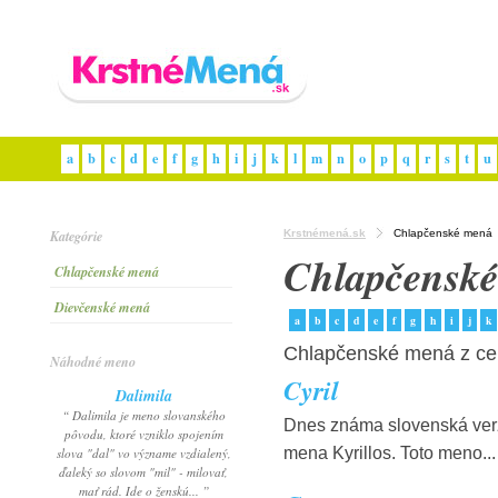
a
b
c
d
e
f
g
h
i
j
k
l
m
n
o
p
q
r
s
t
u
Kategórie
Krstnémená.sk
Chlapčenské mená
Chlapčensk
Chlapčenské mená
Dievčenské mená
a
b
c
d
e
f
g
h
i
j
k
Chlapčenské mená z ce
Náhodné meno
Cyril
Dalimila
“ Dalimila je meno slovanského
Dnes známa slovenská ver
pôvodu, ktoré vzniklo spojením
mena Kyrillos. Toto meno...
slova "dal" vo význame vzdialený,
ďaleký so slovom "mil" - milovať,
mať rád. Ide o ženskú... ”