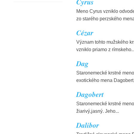
Cyrus
Meno Cyrus vzniklo odvod
zo starého perzského mena
Cézar
Význam tohto mužského kr
vzniklo priamo z rímskeho..
Dag
Staronemecké krstné meno 
exotického mena Dagobert,.
Dagobert
Staronemecké krstné meno D
žiarivý,jasný. Jeho...
Dalibor