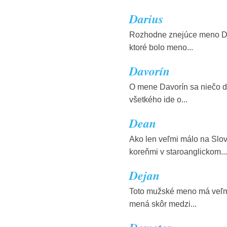
Darius
Rozhodne znejúce meno Dar
ktoré bolo meno...
Davorín
O mene Davorín sa niečo do
všetkého ide o...
Dean
Ako len veľmi málo na Slo
koreňmi v staroanglickom...
Dejan
Toto mužské meno má veľmi
mená skôr medzi...