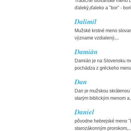
Tradičné slovanské meno Da
ďaleký,ďaleko a "bor" - boriť
Dalimil
Mužské krstné meno slovan
význame vzdialený,...
Damián
Damián je na Slovensku m
pochádza z gréckeho mena.
Dan
Dan je mužskou skrátenou 
starým biblickým menom a..
Daniel
pôvodne hebrejské meno "D
starozákonným prorokom,..