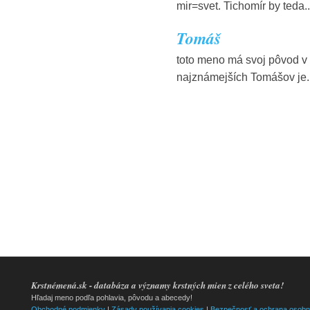
mir=svet. Tichomír by teda..
Tomáš
toto meno má svoj pôvod v 
najznámejších Tomášov je..
Krstnémená.sk - databáza a významy krstných mien z celého sveta!
Hľadaj meno podľa pohlavia, pôvodu a abecedy!
Obchodné podmienky
|
Zásady používania cookies
|
Bezpečnosť a ochrana osobn