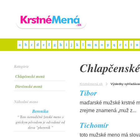
a
b
c
d
e
f
g
h
i
j
k
l
m
n
o
p
q
r
s
t
u
Chlapčensk
Kategórie
Chlapčenské mená
Krstnémená.sk
Výsledky vyhľadáva
Dievčenské mená
Tibor
Náhodné meno
maďarské mužské krstné me
zrejme znamená „muž z...
Berenika
“ Toto netradičné ženské meno s
gréckym pôvodom je odvodené od
Tichomír
slova "pherenik ”
toto mužské meno má slova