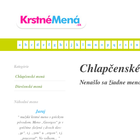
a
b
c
d
e
f
g
h
i
j
k
l
m
n
o
p
q
r
s
t
u
Chlapčensk
Kategórie
Chlapčenské mená
Nenašlo sa žiadne meno 
Dievčenské mená
Náhodné meno
Juraj
“ mužské krstné meno s gréckym
pôvodom. Meno „Georgos“ je v
gréčtine zložené z dvoch slov:
„ge“, t.j. „zem“ + „ergon“, t.j.
„pracovať“. Vo voľnom... ”