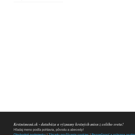
Krstnémená.sk - databáza a významy krstných mien z celého sveta!
Hľadaj meno podľa pohlavia, pôvodu a abecedy!
Obchodné podmienky
|
Zásady používania cookies
|
Bezpečnosť a ochrana osobn