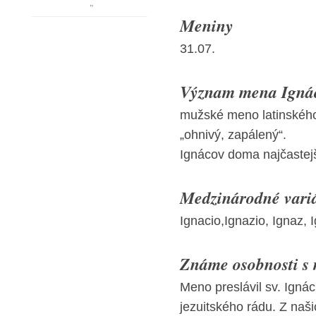
”
Meniny
31.07.
Význam mena Ignác
mužské meno latinského 
„ohnivý, zapálený“.
Ignácov doma najčastej
Medzinárodné vari
Ignacio,Ignazio, Ignaz, 
Známe osobnosti s
Meno preslávil sv. Ignác
jezuitského rádu. Z naš