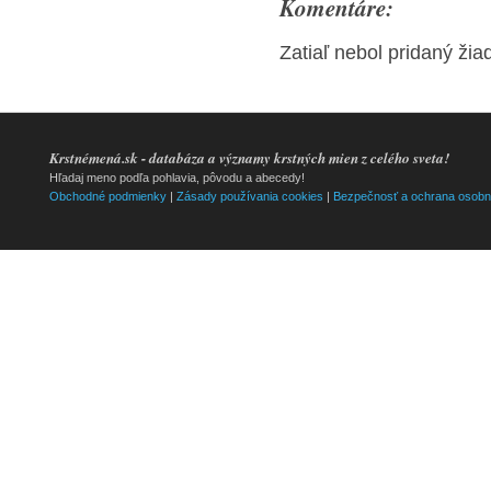
Komentáre:
Zatiaľ nebol pridaný ži
Krstnémená.sk - databáza a významy krstných mien z celého sveta!
Hľadaj meno podľa pohlavia, pôvodu a abecedy!
Obchodné podmienky
|
Zásady používania cookies
|
Bezpečnosť a ochrana osobn