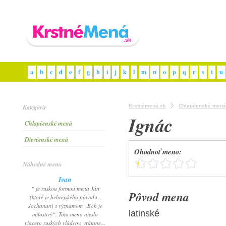
a
b
c
d
e
f
g
h
i
j
k
l
m
n
o
p
q
r
s
t
u
Kategórie
Krstnémená.sk
Chlapčenské mená
Ignác
Chlapčenské mená
Dievčenské mená
Ohodnoť meno:
Náhodné meno
Ivan
“ je ruskou formou mena Ján
Pôvod mena
(ktoré je hebrejského pôvodu -
Jochanan) s významom „Boh je
latinské
milostivý“. Toto meno nieslo
viacero ruských vládcov, vrátane...