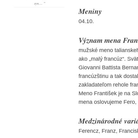
syn,... ”
Meniny
04.10.
Význam mena Franti
mužské meno talianskeh
ako „malý francúz“. Sv
Giovanni Battista Berna
francúzštinu a tak dost
zakladateľom rehole fr
Meno František je na Sl
mena oslovujeme Fero, F
Medzinárodné vari
Ferencz, Franz, Francis