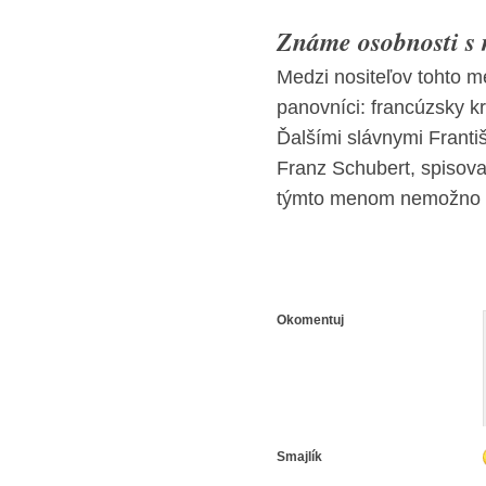
Známe osobnosti s
Medzi nositeľov tohto 
panovníci: francúzsky krá
Ďalšími slávnymi Franti
Franz Schubert, spisova
týmto menom nemožno o
Okomentuj
Smajlík