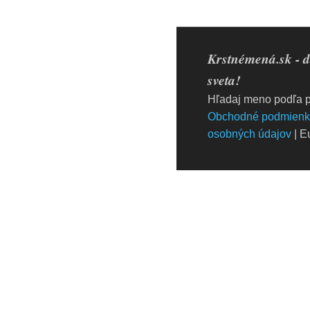
Krstnémená.sk - d
sveta!
Hľadaj meno podľa p
Obchodné podmienk
osobných údajov
| E