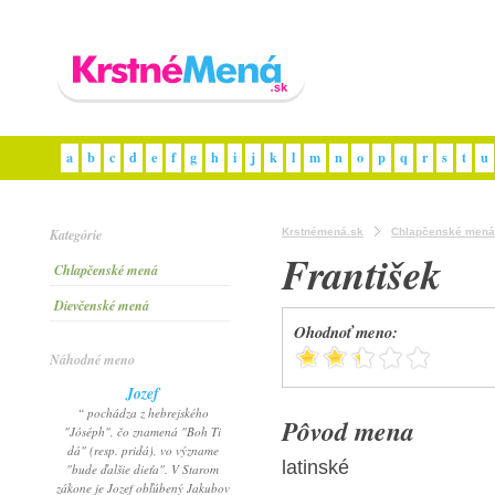
a
b
c
d
e
f
g
h
i
j
k
l
m
n
o
p
q
r
s
t
u
Kategórie
Krstnémená.sk
Chlapčenské mená
František
Chlapčenské mená
Dievčenské mená
Ohodnoť meno:
Náhodné meno
Jozef
“ pochádza z hebrejského
Pôvod mena
"Jóséph", čo znamená "Boh Ti
dá" (resp. pridá), vo význame
latinské
"bude ďalšie dieťa". V Starom
zákone je Jozef obľúbený Jakubov