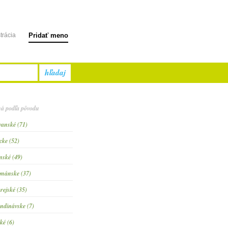
trácia
Pridať meno
hľadaj
á podľa pôvodu
vanské (71)
cke (52)
inské (49)
mánske (37)
rejské (35)
ndinávske (7)
ké (6)