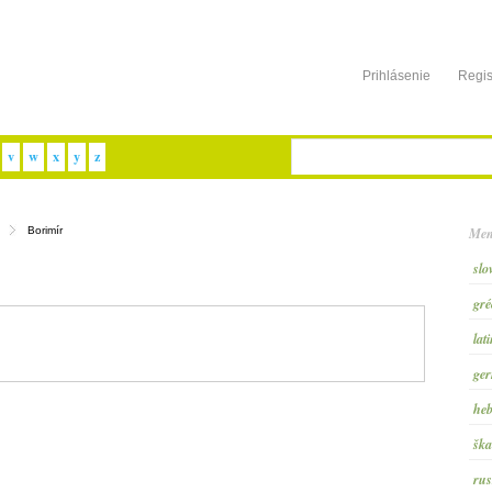
Prihlásenie
Regis
v
w
x
y
z
Men
Borimír
slo
gré
lat
ger
heb
ška
rus