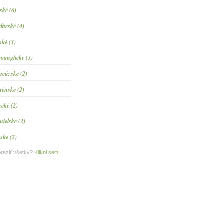
tské (6)
arské (4)
ské (3)
roanglické (3)
ncúzske (2)
énske (2)
ecké (2)
nielske (2)
ske (2)
raziť všetky?
Klikni sem!