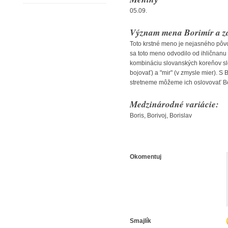
05.09.
Význam mena Borimír a za
Toto krstné meno je nejasného pôvo
sa toto meno odvodilo od ihličnanu 
kombináciu slovanských koreňov slov
bojovať) a "mir" (v zmysle mier). S 
stretneme môžeme ich oslovovať Bor
Medzinárodné variácie:
Boris, Borivoj, Borislav
Okomentuj
Smajlík