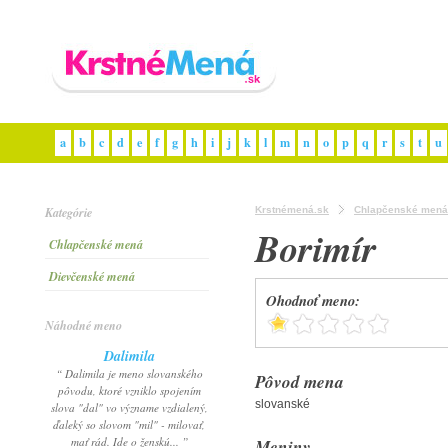
a
b
c
d
e
f
g
h
i
j
k
l
m
n
o
p
q
r
s
t
u
Kategórie
Krstnémená.sk
Chlapčenské mená
Borimír
Chlapčenské mená
Dievčenské mená
Ohodnoť meno:
Náhodné meno
Dalimila
“ Dalimila je meno slovanského
Pôvod mena
pôvodu, ktoré vzniklo spojením
slovanské
slova "dal" vo význame vzdialený,
ďaleký so slovom "mil" - milovať,
mať rád. Ide o ženskú... ”
Meniny