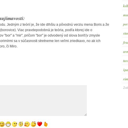
kel
maď
ujímavosti:
per
du. Jedným z teórií je, že ide dlhšiu a pôvodnú verziu mena Boris a že
(borovice). Viac pravdepodobná je teória, podľa ktorej ide o
sta
 "bor" a "mir", pričom "bor" je odvodený od slova boriť(v zmysle
Borimírmi sa v súčasnosti stretneme len veľmi zriedkavo, no ak ich
fra
o, či Miro.
arm
tur
špa
rím
Zob