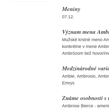
Meniny
07.12.
Význam mena Ambró
Mužské krstné meno Amb
konkrétne v mene Ambro
Ambrózom tiež hovorím
Medzinárodné vari
Ambie, Ambrosio, Ambr
Emrys
Známe osobnosti s
Ambrose Bierce - americk