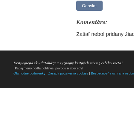
Komentáre:
Zatiaľ nebol pridaný ži
Krstnémená.sk - databáza a významy krstných mien z celého sveta!
Hľadaj meno podľa pohlavia, pôvodu a abecedy!
Obchodné podmienky
|
Zásady používania cookies
|
Bezpečnosť a ochrana osobn