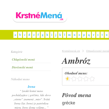
a
b
c
d
e
f
g
h
i
j
k
l
m
n
o
p
q
r
s
t
u
Kategórie
Krstnémená.sk
Chlapčenské mená
Ambróz
Chlapčenské mená
Dievčenské mená
Ohodnoť meno:
Náhodné meno
Irena
“ ženské krstné meno
Pôvod mena
pochádzajúce z gréčtiny, kde slovo
„eirene“ znamená „mier“. Svätá
grécke
Irena (lat. Irene) je patrónkou
mieru. Ireny doma voláme... ”