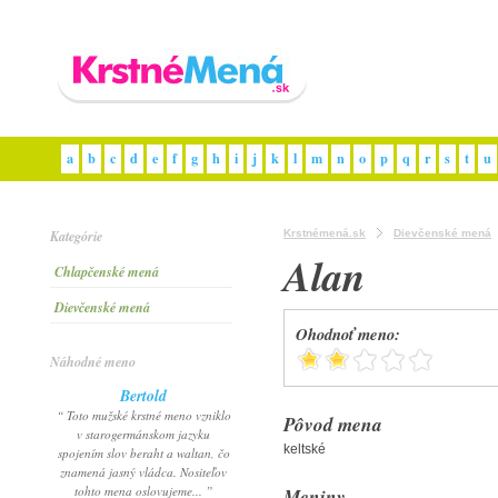
a
b
c
d
e
f
g
h
i
j
k
l
m
n
o
p
q
r
s
t
u
Kategórie
Krstnémená.sk
Dievčenské mená
Alan
Chlapčenské mená
Dievčenské mená
Ohodnoť meno:
Náhodné meno
Bertold
“ Toto mužské krstné meno vzniklo
Pôvod mena
v starogermánskom jazyku
keltské
spojením slov beraht a waltan, čo
znamená jasný vládca. Nositeľov
tohto mena oslovujeme... ”
Meniny