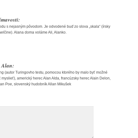
ímavosti:
du s nejasným pôvodom. Je odvodené buď zo slova „skala“ (írsky
 gaelčine). Alana doma voláme Ali, Alanko.
 Alan:
ing (autor Turingovho testu, pomocou ktorého by malo byť možné
 myslieť), americký herec Alan Alda, francúzsky herec Alain Delon,
lan Poe, slovenský hudobník Allan Mikušek