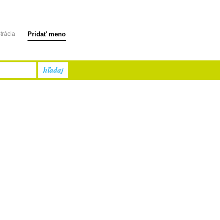
trácia
Pridať meno
hľadaj