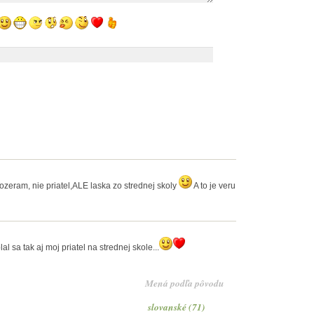
ozeram, nie priatel,ALE laska zo strednej skoly
A to je veru
 sa tak aj moj priatel na strednej skole...
Mená podľa pôvodu
slovanské (71)