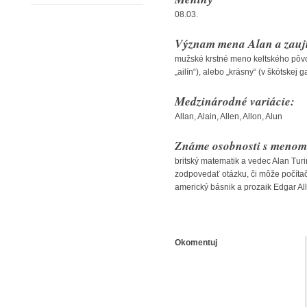
08.03.
Význam mena Alan a zauj
mužské krstné meno keltského pôvo
„ailín“), alebo „krásny“ (v škótskej
Medzinárodné variácie:
Allan, Alain, Allen, Allon, Alun
Známe osobnosti s menom
britský matematik a vedec Alan Tur
zodpovedať otázku, či môže počítač
americký básnik a prozaik Edgar Al
Okomentuj