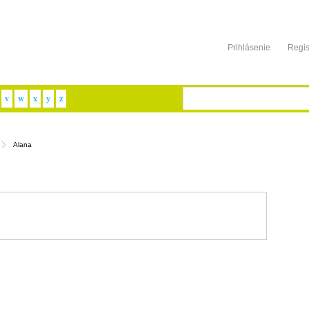
Prihlásenie
Regis
v
w
x
y
z
Alana