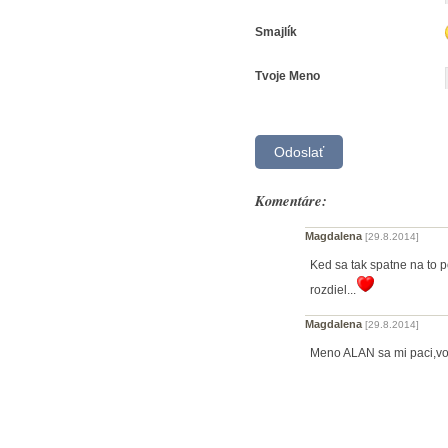
Smajlík
Tvoje Meno
Komentáre:
Magdalena
[29.8.2014]
Ked sa tak spatne na to p
rozdiel...
Magdalena
[29.8.2014]
Meno ALAN sa mi paci,volal