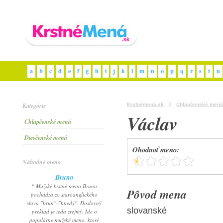
a
b
c
d
e
f
g
h
i
j
k
l
m
n
o
p
q
r
s
t
u
Kategórie
Krstnémená.sk
Chlapčenské mená
Václav
Chlapčenské mená
Dievčenské mená
Ohodnoť meno:
Náhodné meno
Bruno
“ Mužské krstné meno Bruno
Pôvod mena
pochádza zo staroanglického
slova "brun"-"hnedý". Doslovný
slovanské
preklad je teda zrejmý. Ide o
populárne mužské meno, ktoré