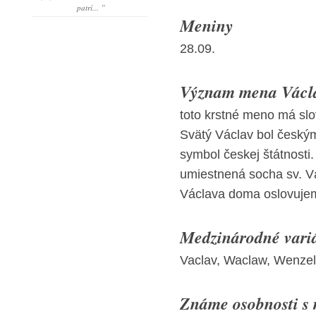
patrí... ”
Meniny
28.09.
Význam mena Václa
toto krstné meno má sl
Svätý Václav bol český
symbol českej štátnosti
umiestnená socha sv. Vá
Václava doma oslovujem
Medzinárodné vari
Vaclav, Waclaw, Wenzel
Známe osobnosti s