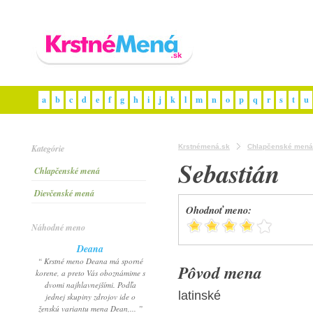
a
b
c
d
e
f
g
h
i
j
k
l
m
n
o
p
q
r
s
t
u
Kategórie
Krstnémená.sk
Chlapčenské mená
Sebastián
Chlapčenské mená
Dievčenské mená
Ohodnoť meno:
Náhodné meno
Deana
“ Krstné meno Deana má sporné
Pôvod mena
korene, a preto Vás oboznámime s
dvomi najhlavnejšími. Podľa
latinské
jednej skupiny zdrojov ide o
ženskú variantu mena Dean,... ”