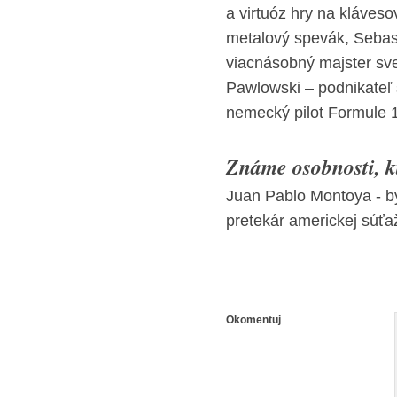
a virtuóz hry na kláves
metalový spevák, Sebas
viacnásobný majster sv
Pawlowski – podnikateľ 
nemecký pilot Formule 
Známe osobnosti, kt
Juan Pablo Montoya - bý
pretekár americkej sú
Okomentuj