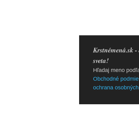
Krstnémená.sk - 
sveta!
Hľadaj meno podľa
Obchodné podmie
ochrana osobných