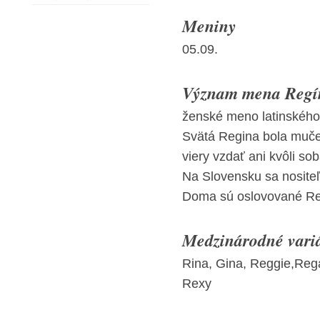
Meniny
05.09.
Význam mena Regín
ženské meno latinského 
Svätá Regina bola mučen
viery vzdať ani kvôli so
Na Slovensku sa nositeľ
Doma sú oslovované Re
Medzinárodné vari
Rina, Gina, Reggie,Reg
Rexy