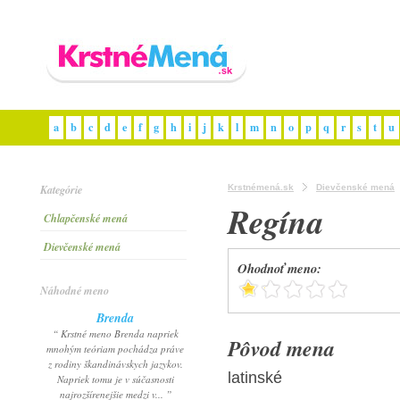
a
b
c
d
e
f
g
h
i
j
k
l
m
n
o
p
q
r
s
t
u
Kategórie
Krstnémená.sk
Dievčenské mená
Regína
Chlapčenské mená
Dievčenské mená
Ohodnoť meno:
Náhodné meno
Brenda
“ Krstné meno Brenda napriek
Pôvod mena
mnohým teóriam pochádza práve
z rodiny škandinávskych jazykov.
latinské
Napriek tomu je v súčasnosti
najrozšírenejšie medzi v... ”