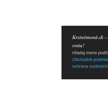
Krstnémená.sk - 
sveta!
Hľadaj meno podľa
Obchodné podmie
ochrana osobných