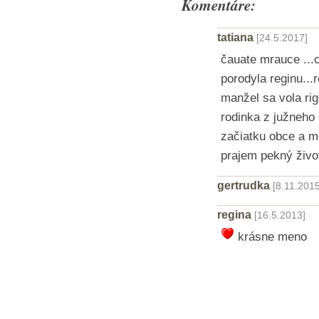
Komentáre:
tatiana
[24.5.2017]
čauate mrauce ..
porodyla reginu...
manžel sa vola rig
rodinka z južneho
začiatku obce a m
prajem pekný život
gertrudka
[8.11.2015
regina
[16.5.2013]
krásne meno