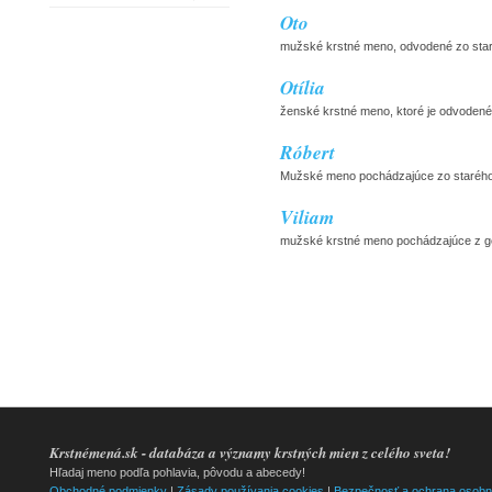
Oto
mužské krstné meno, odvodené zo sta
Otília
ženské krstné meno, ktoré je odvodené
Róbert
Mužské meno pochádzajúce zo starého 
Viliam
mužské krstné meno pochádzajúce z germá
Krstnémená.sk - databáza a významy krstných mien z celého sveta!
Hľadaj meno podľa pohlavia, pôvodu a abecedy!
Obchodné podmienky
|
Zásady používania cookies
|
Bezpečnosť a ochrana osobn