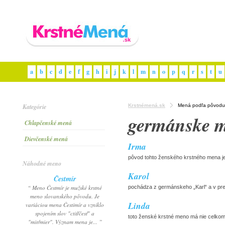
a
b
c
d
e
f
g
h
i
j
k
l
m
n
o
p
q
r
s
t
u
Kategórie
Krstnémená.sk
Mená podľa pôvodu
germánske 
Chlapčenské mená
Dievčenské mená
Irma
pôvod tohto ženského krstného mena je
Náhodné meno
Karol
Čestmír
“ Meno Čestmír je mužské krstné
pochádza z germánskeho „Karl“ a v pre
meno slovanského pôvodu. Je
Linda
variáciou mena Čestimír a vzniklo
spojením slov "ctiť/česť" a
toto ženské krstné meno má nie celkom 
"mir/mier". Význam mena je... ”