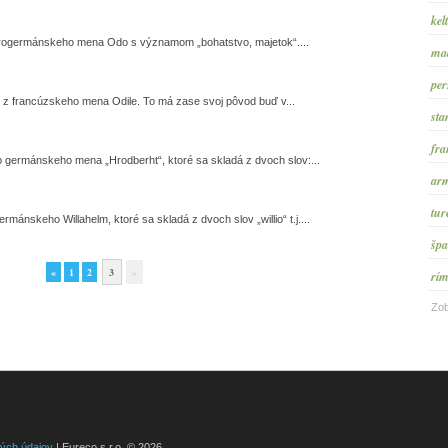
kel
rogermánskeho mena Odo s významom „bohatstvo, majetok“....
maď
per
 z francúzskeho mena Odile. To má zase svoj pôvod buď v...
sta
fra
germánskeho mena „Hrodberht“, ktoré sa skladá z dvoch slov:...
arm
tur
nskeho Willahelm, ktoré sa skladá z dvoch slov „willio“ t.j....
špa
«
1
2
3
»
rím
Zob
ých údajov
| Eureco s.r.o. © 2026