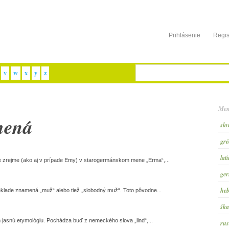
Prihlásenie
Regis
v
w
x
y
z
Men
mená
slo
gré
lat
 zrejme (ako aj v prípade Emy) v starogermánskom mene „Erma“,...
ger
heb
klade znamená „muž“ alebo tiež „slobodný muž“. Toto pôvodne...
ška
jasnú etymológiu. Pochádza buď z nemeckého slova „lind“,...
rus