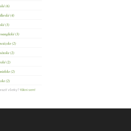
tské (6)
arské (4)
ské (3)
roanglické (3)
ncúzske (2)
énske (2)
ecké (2)
nielske (2)
ske (2)
raziť všetky?
Klikni sem!