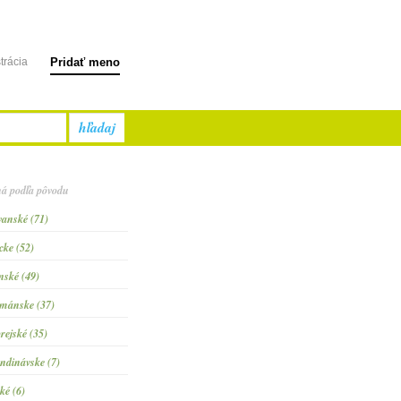
trácia
Pridať meno
hľadaj
á podľa pôvodu
vanské (71)
cke (52)
inské (49)
mánske (37)
rejské (35)
ndinávske (7)
ké (6)