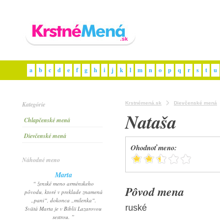
a
b
c
d
e
f
g
h
i
j
k
l
m
n
o
p
q
r
s
t
u
Kategórie
Krstnémená.sk
Dievčenské mená
Nataša
Chlapčenské mená
Dievčenské mená
Ohodnoť meno:
Náhodné meno
Marta
“ ženské meno arménskeho
Pôvod mena
pôvodu, ktoré v preklade znamená
„pani“, dokonca „milenka“.
ruské
Svätá Marta je v Biblii Lazarovou
sestrou. ”