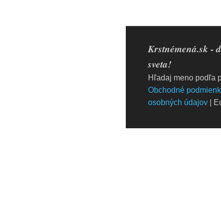
Krstnémená.sk - d
sveta!
Hľadaj meno podľa p
Obchodné podmienk
osobných údajov
| E