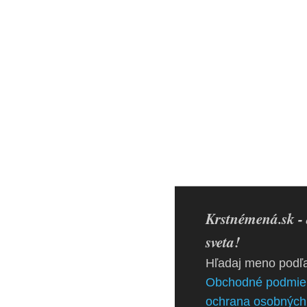
Krstnémená.sk - 
sveta!
Hľadaj meno podľa
Obchodné podmie
ochrana osobných