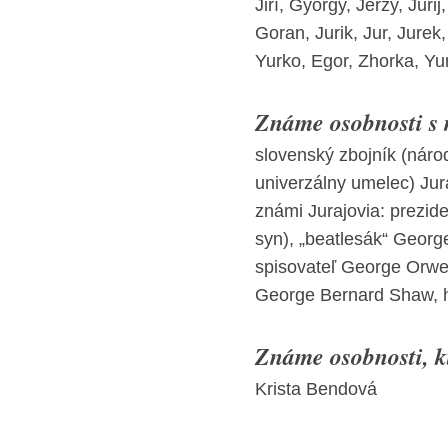
Jiří, György, Jerzy, Jur
Goran, Jurik, Jur, Jurek,
Yurko, Egor, Zhorka, Yur
Známe osobnosti s
slovenský zbojník (národ
univerzálny umelec) Jur
známi Jurajovia: prezid
syn), „beatlesák“ Georg
spisovateľ George Orwell
George Bernard Shaw, 
Známe osobnosti, kt
Krista Bendová