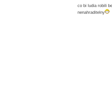
co bi ludia robili
nenahraditelny