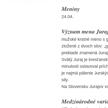
Meniny
24.04.
Význam mena Juraj 
mužské krstné meno s g
zložené z dvoch slov: „ge
preklade znamená Juraj „
Svätý Juraj je kresťans
minulosti oslavoval prí
je najmä pálenie Jurský
sily.
Na Slovensku Jurajov vo
Medzinárodné vari