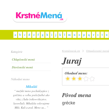
a
b
c
d
e
f
g
h
i
j
k
l
m
n
o
p
q
r
s
t
u
Kategórie
Krstnémená.sk
Chlapčenské mená
Juraj
Chlapčenské mená
Dievčenské mená
Ohodnoť meno:
Náhodné meno
Mikuláš
“ mužské meno pochádzajúce z
Pôvod mena
gréčtiny a voľne preložiteľné ako
víťaz z ľudu (nike=víťazstvo,
grécke
laos=ľud). Mikuláša oslovujeme
Miki, Kuli a pod. Meno sa... ”