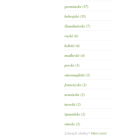
germánske (37)
hebrejské (35)
škandinávske (7)
ruské (6)
keltské (6)
maďarské (4)
perské (3)
staroanglické (3)
francúzske (2)
arménske (2)
turecké (2)
španielske (2)
rímske (2)
Zobraziť všetky?
Klikni sem!