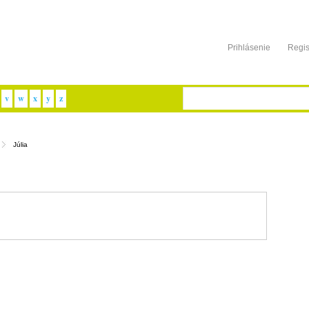
Prihlásenie
Regis
v
w
x
y
z
Júlia