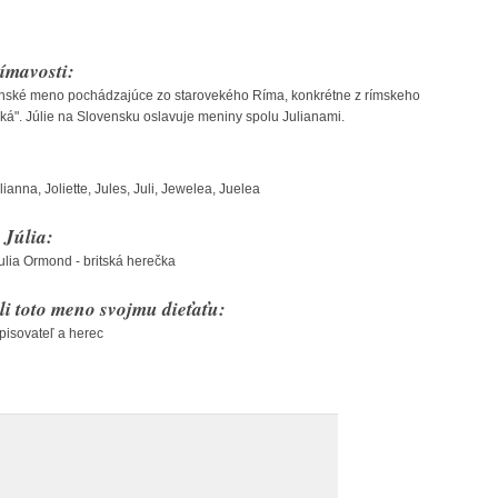
ímavosti:
enské meno pochádzajúce zo starovekého Ríma, konkrétne z rímskeho
ská". Júlie na Slovensku oslavuje meniny spolu Julianami.
Julianna, Joliette, Jules, Juli, Jewelea, Juelea
Júlia:
ulia Ormond - britská herečka
li toto meno svojmu dieťaťu:
spisovateľ a herec