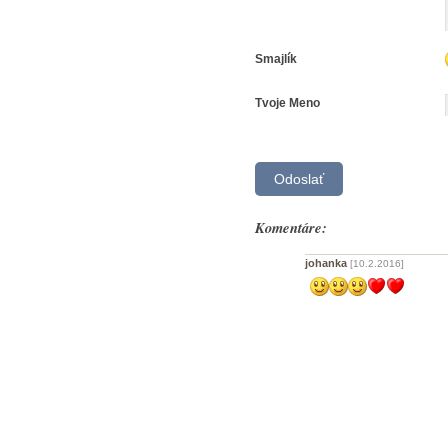
Smajlík
Tvoje Meno
Komentáre:
johanka
[10.2.2016]