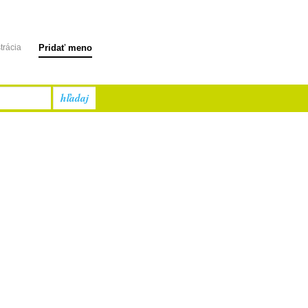
trácia
Pridať meno
hľadaj