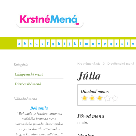
a
b
c
d
e
f
g
h
i
j
k
l
m
n
o
p
q
r
s
t
u
Kategórie
Krstnémená.sk
Dievčenské mená
Júlia
Chlapčenské mená
Dievčenské mená
Ohodnoť meno:
Náhodné meno
Bohumila
“ Bohumila je ženskou variantou
Pôvod mena
mužského krstného mena
rímske
slovanského pôvodu, ktoré vzniklo
spojením slov "boh"(pôvodne
bog) a koreňom slova mil (vo... ”
Meniny