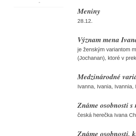
”
Meniny
28.12.
Význam mena Ivana
je ženským variantom m
(Jochanan), ktoré v pre
Medzinárodné vari
Ivanna, Ivania, Ivannia,
Známe osobnosti s
česká herečka Ivana Ch
Známe osobnosti, kt