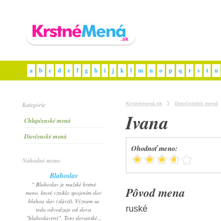
a
b
c
d
e
f
g
h
i
j
k
l
m
n
o
p
q
r
s
t
u
Kategórie
Krstnémená.sk
Dievčenské mená
Ivana
Chlapčenské mená
Dievčenské mená
Ohodnoť meno:
Náhodné meno
Blahoslav
“ Blahoslav je mužské krstné
Pôvod mena
meno, ktoré vzniklo spojením slov
blahoa slav (sláviť). Význam sa
ruské
teda odvodzuje od slova
"blahoslavený". Toto slovanské...