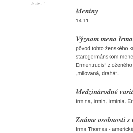
je ako... ”
Meniny
14.11.
Význam mena Irma 
pôvod tohto ženského kr
starogermánskom mene „
Ermentrudis“ zloženého zo
„milovaná, drahá“.
Medzinárodné vari
Irmina, Irmin, Irminia, 
Známe osobnosti s
Irma Thomas - americká