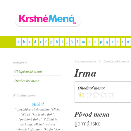
a
b
c
d
e
f
g
h
i
j
k
l
m
n
o
p
q
r
s
t
u
Kategórie
Krstnémená.sk
Dievčenské mená
Irma
Chlapčenské mená
Dievčenské mená
Ohodnoť meno:
Náhodné meno
Michal
“ pochádza z hebrejského "Micha
Pôvod mena
´el", t.j. "kto je ako Boh",
"podobný Bohu". V Biblii je
germánske
archanjel Michal vodcom
nebeských zástupov. Otázka "Kto