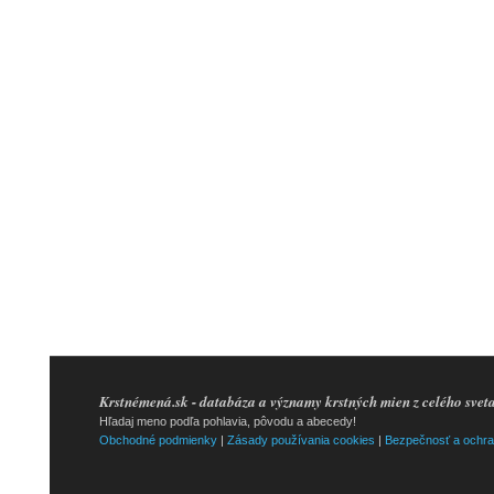
Krstnémená.sk - databáza a významy krstných mien z celého svet
Hľadaj meno podľa pohlavia, pôvodu a abecedy!
Obchodné podmienky
|
Zásady používania cookies
|
Bezpečnosť a ochra