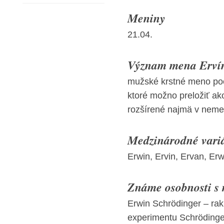
Meniny
21.04.
Význam mena Ervín
mužské krstné meno po
ktoré možno preložiť ako
rozšírené najmä v nemec
Medzinárodné vari
Erwin, Ervin, Ervan, Erw
Známe osobnosti s
Erwin Schrödinger – rak
experimentu Schrödinger