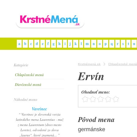
a
b
c
d
e
f
g
h
i
j
k
l
m
n
o
p
q
r
s
t
u
Kategórie
Krstnémená.sk
Chlapčenské mená
Ervín
Chlapčenské mená
Dievčenské mená
Ohodnoť meno:
Náhodné meno
Vavrinec
“ Vavrinec je slovenská verzia
Pôvod mena
latinského mena Laurentius - muž
z mesta Laurentum (dnes mesto
germánske
Loreto), odvodené zo slova
„laurus“, ktoré znamená... ”