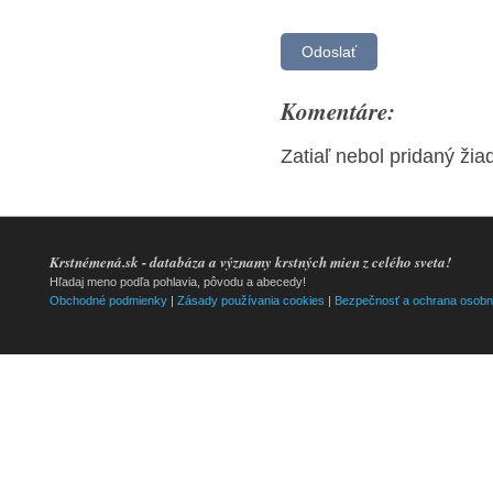
Komentáre:
Zatiaľ nebol pridaný ži
Krstnémená.sk - databáza a významy krstných mien z celého sveta!
Hľadaj meno podľa pohlavia, pôvodu a abecedy!
Obchodné podmienky
|
Zásady používania cookies
|
Bezpečnosť a ochrana osobn