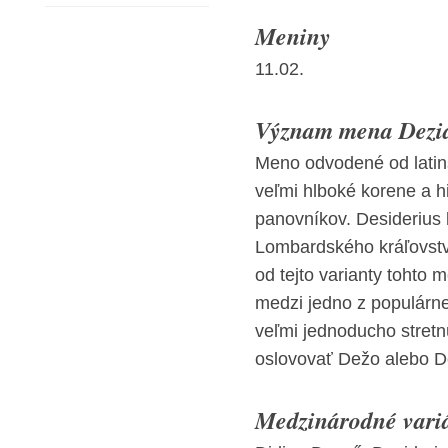
Meniny
11.02.
Význam mena Dezide
Meno odvodené od latin
veľmi hlboké korene a h
panovníkov. Desiderius
Lombardského kráľovstv
od tejto varianty tohto m
medzi jedno z populárn
veľmi jednoducho stret
oslovovať Dežo alebo D
Medzinárodné vari