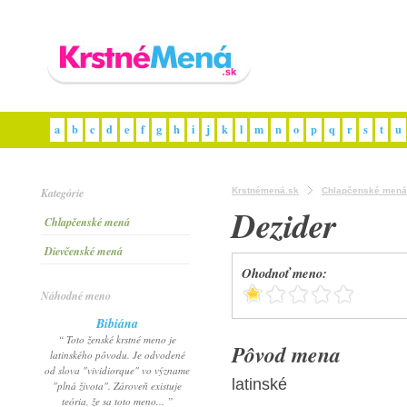
a
b
c
d
e
f
g
h
i
j
k
l
m
n
o
p
q
r
s
t
u
Kategórie
Krstnémená.sk
Chlapčenské mená
Dezider
Chlapčenské mená
Dievčenské mená
Ohodnoť meno:
Náhodné meno
Bibiána
“ Toto ženské krstné meno je
Pôvod mena
latinského pôvodu. Je odvodené
od slova "vividiorque" vo význame
latinské
"plná života". Zároveň existuje
teória, že sa toto meno... ”