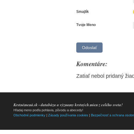
Smajlík
Tvoje Meno
Komentáre:
Zatiaľ nebol pridaný ži
Krstnémená.sk - databáza a významy krstných mien z celého sveta!
Hľadaj meno podľa pohlavia, pôvodu a abecedy!
Obchodné podmienky
|
Zásady používania cookies
|
Bezpečnosť a ochrana osobn