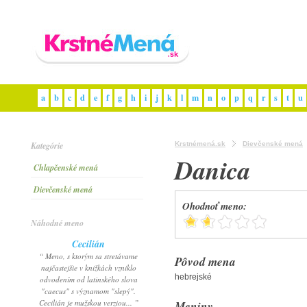
a
b
c
d
e
f
g
h
i
j
k
l
m
n
o
p
q
r
s
t
u
Kategórie
Krstnémená.sk
Dievčenské mená
Danica
Chlapčenské mená
Dievčenské mená
Ohodnoť meno:
Náhodné meno
Cecilián
“ Meno, s ktorým sa stretávame
Pôvod mena
najčastejšie v knižkách vzniklo
hebrejské
odvodením od latinského slova
"caecus" s významom "slepý".
Cecilián je mužskou verziou... ”
Meniny