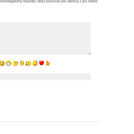
investigatívny reportér, ktorý pracoval pre stanicu CBS News