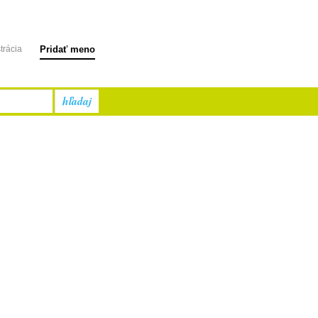
trácia
Pridať meno
hľadaj