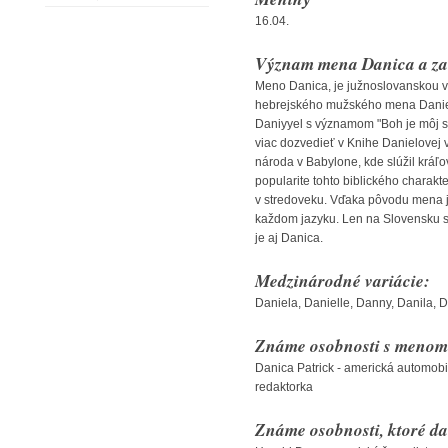
16.04.
Význam mena Danica a za
Meno Danica, je južnoslovanskou v
hebrejského mužského mena Daniel
Daniyyel s významom "Boh je môj s
viac dozvedieť v Knihe Danielovej 
národa v Babylone, kde slúžil kráľ
popularite tohto biblického charakt
v stredoveku. Vďaka pôvodu mena je
každom jazyku. Len na Slovensku s
je aj Danica.
Medzinárodné variácie:
Daniela, Danielle, Danny, Danila, D
Známe osobnosti s menom
Danica Patrick - americká automob
redaktorka
Známe osobnosti, ktoré da