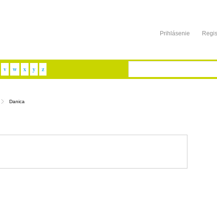
Prihlásenie
Regis
v
w
x
y
z
Danica