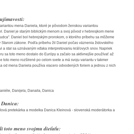
ujímavosti:
ariantou mena Daniela, ktoré je pôvodom ženskou variantou
. Daniel je starým biblickým menom a svoj pôvod v hebresjkom mene
udca". Daniel bol hebrejským prorokom, o ktorého príbehu sa môžeme
v Starom zákone. Podľa príbehu žil Daniel počas väznenia židovského
ovi a stal sa uznávaným vďaka interpretovaniu kráľovych snov. Napriek
eru sa toto meno dostalo do Európy a začalo sa aktívnejšie používať až
 toto meno rozšírené po celom svete a má svoju variantu v takmer
a od mena Daniela používa viacero odvodených foriem a jednou z nich
aniéle, Danijela, Danaila, Danica
 Danica:
ilová pretekárka a modelka Danica Kleinová - slovenská moderátorka a
li toto meno svojmu dieťaťu: