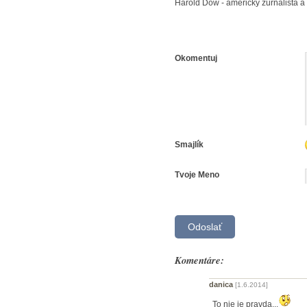
Harold Dow - americký žurnalista a 
Okomentuj
Smajlík
Tvoje Meno
Komentáre:
danica
[1.6.2014]
To nie je pravda...