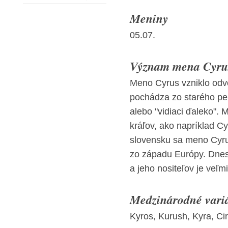
Meniny
05.07.
Význam mena Cyrus
Meno Cyrus vzniklo od
pochádza zo starého p
alebo "vidiaci ďaleko"
kráľov, ako napríklad C
slovensku sa meno Cyrus
zo západu Európy. Dne
a jeho nositeľov je veľm
Medzinárodné vari
Kyros, Kurush, Kyra, Cir