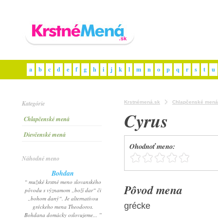
a
b
c
d
e
f
g
h
i
j
k
l
m
n
o
p
q
r
s
t
u
Kategórie
Krstnémená.sk
Chlapčenské mená
Cyrus
Chlapčenské mená
Dievčenské mená
Ohodnoť meno:
Náhodné meno
Bohdan
“ mužské krstné meno slovanského
Pôvod mena
pôvodu s významom „boží dar“ či
„bohom daný“. Je alternatívou
grécke
gréckeho mena Theodoros.
Bohdana domácky oslovujeme... ”