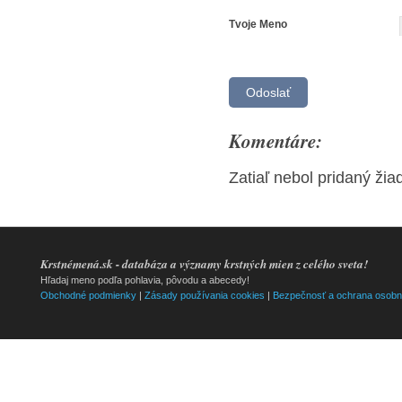
Tvoje Meno
Komentáre:
Zatiaľ nebol pridaný ži
Krstnémená.sk - databáza a významy krstných mien z celého sveta!
Hľadaj meno podľa pohlavia, pôvodu a abecedy!
Obchodné podmienky
|
Zásady používania cookies
|
Bezpečnosť a ochrana osobn