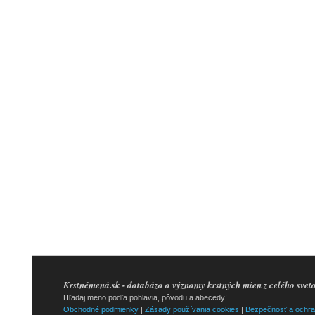
Krstnémená.sk - databáza a významy krstných mien z celého svet
Hľadaj meno podľa pohlavia, pôvodu a abecedy!
Obchodné podmienky
|
Zásady používania cookies
|
Bezpečnosť a ochra