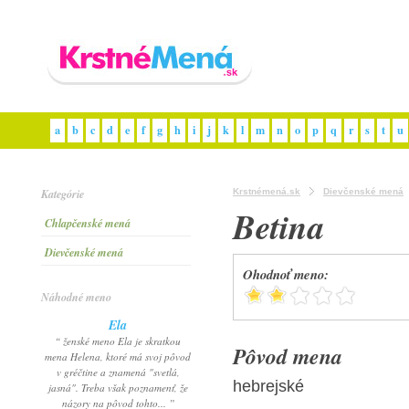
a
b
c
d
e
f
g
h
i
j
k
l
m
n
o
p
q
r
s
t
u
Kategórie
Krstnémená.sk
Dievčenské mená
Betina
Chlapčenské mená
Dievčenské mená
Ohodnoť meno:
Náhodné meno
Ela
“ ženské meno Ela je skratkou
Pôvod mena
mena Helena, ktoré má svoj pôvod
v gréčtine a znamená "svetlá,
hebrejské
jasná". Treba však poznamenť, že
názory na pôvod tohto... ”