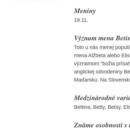
Meniny
19.11.
Význam mena Betin
Toto u nás menej popul
mena Alžbeta alebo Elis
významom "božia prísaha
anglickej odvodeniny Bet
Maďarsku. Na Slovensku
Medzinárodné vari
Bettina, Betty, Betsy, E
Známe osobnosti s