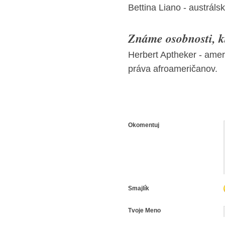
Bettina Liano - austrál
Známe osobnosti, kt
Herbert Aptheker - americ
práva afroameričanov.
Okomentuj
Smajlík
Tvoje Meno