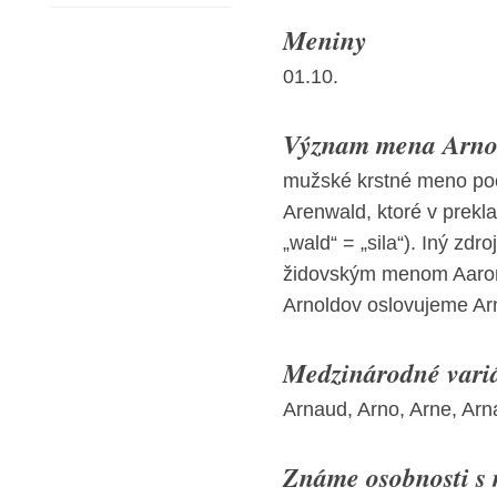
Meniny
01.10.
Význam mena Arnol
mužské krstné meno po
Arenwald, ktoré v prekla
„wald“ = „sila“). Iný zd
židovským menom Aaron,
Arnoldov oslovujeme Arn
Medzinárodné vari
Arnaud, Arno, Arne, Arna
Známe osobnosti s