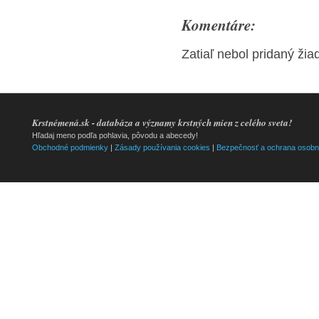
Komentáre:
Zatiaľ nebol pridaný ži
Krstnémená.sk - databáza a významy krstných mien z celého sveta!
Hľadaj meno podľa pohlavia, pôvodu a abecedy!
Obchodné podmienky
|
Zásady používania cookies
|
Bezpečnosť a ochrana osobn