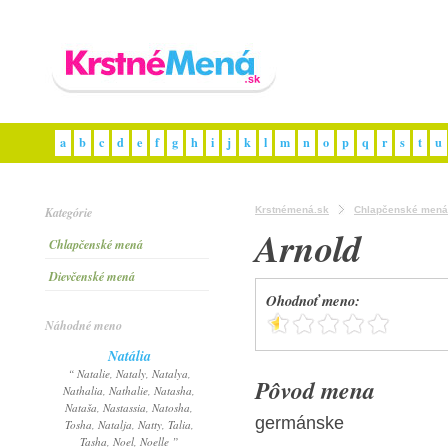
a
b
c
d
e
f
g
h
i
j
k
l
m
n
o
p
q
r
s
t
u
Kategórie
Krstnémená.sk
Chlapčenské mená
Arnold
Chlapčenské mená
Dievčenské mená
Ohodnoť meno:
Náhodné meno
Natália
“ Natalie, Nataly, Natalya,
Pôvod mena
Nathalia, Nathalie, Natasha,
Nataša, Nastassia, Natosha,
germánske
Tosha, Natalja, Natty, Talia,
Tasha, Noel, Noelle ”