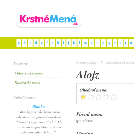
a
b
c
d
e
f
g
h
i
j
k
l
m
n
o
p
q
r
s
t
u
Kategórie
Krstnémená.sk
Chlapčenské mená
Alojz
Chlapčenské mená
Dievčenské mená
Ohodnoť meno:
Náhodné meno
Blanka
“ Blanka je ženské krstné meno
Pôvod mena
odvodené od španielskeho slova
germánske
"blanca" s významom "biela". Ide
v podstate o španielsku variantu
pôvodne talianskeho... ”
Meniny