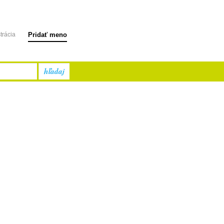
trácia
Pridať meno
hľadaj