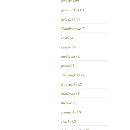
latinské (49)
germánske (37)
hebrejské (35)
škandinávske (7)
ruské (6)
keltské (6)
maďarské (4)
perské (3)
staroanglické (3)
francúzske (2)
arménske (2)
turecké (2)
španielske (2)
rímske (2)