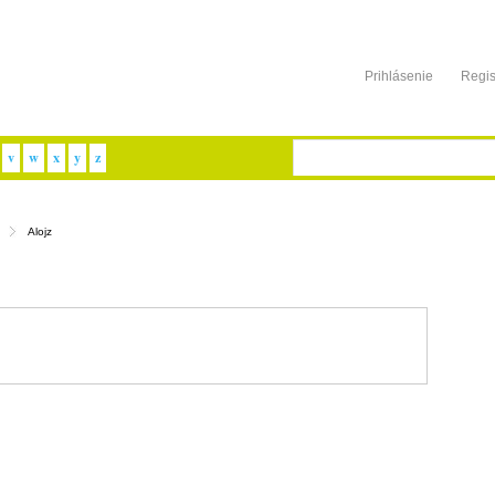
Prihlásenie
Regis
v
w
x
y
z
Alojz