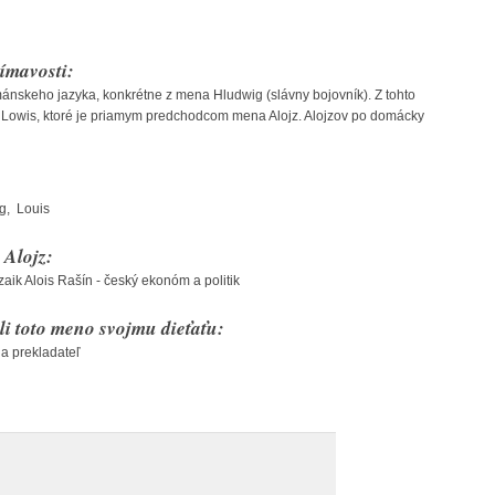
ímavosti:
ánskeho jazyka, konkrétne z mena Hludwig (slávny bojovník). Z tohto
Lowis, ktoré je priamym predchodcom mena Alojz. Alojzov po domácky
ig, Louis
Alojz:
zaik Alois Rašín - český ekonóm a politik
li toto meno svojmu dieťaťu:
 a prekladateľ